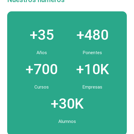
+35
+480
Años
Ponentes
+700
+10K
Cursos
Empresas
+30K
Alumnos