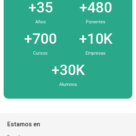
+35
+480
Años
Ponentes
+700
+10K
Cursos
Empresas
+30K
Alumnos
Estamos en