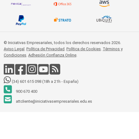
© Iniciativas Empresariales, todos los derechos reservados 2026.
Aviso Legal
.
Política de Privacidad
.
Política de Cookies
.
Términos y
Condiciones
.
Adhesión Confianza Online
.
(34) 601 615 098 (18h a 21h - España)
900 670 400
attcliente@iniciativasempresariales.edu.es